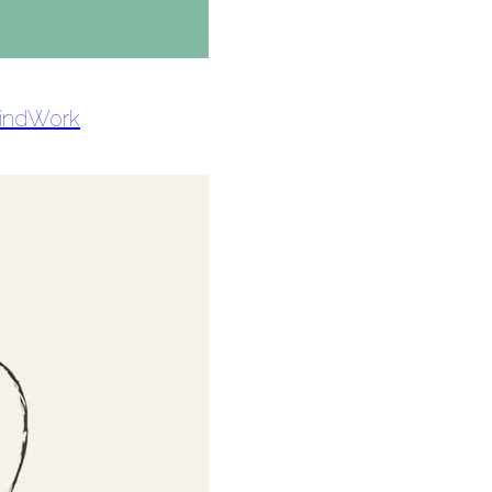
MindWork